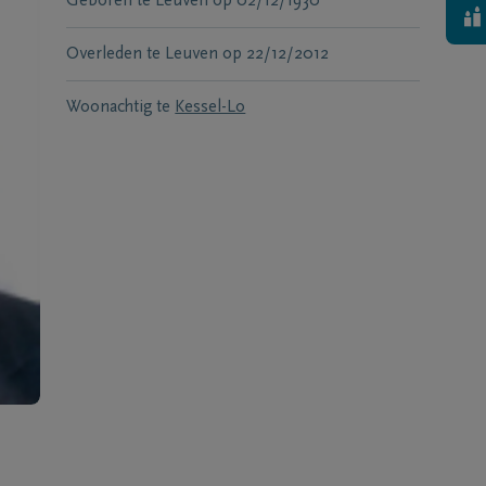
Geboren te
Leuven
op
02/12/1930
Overleden te
Leuven
op
22/12/2012
Woonachtig te
Kessel-Lo