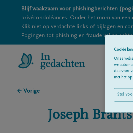
Blijf waakzaam voor phishingberichten (pogi
privécondoléances. Onder het mom van een c
Klik niet op verdachte links of bijlagen en 
Pogingen tot phishing en fraude vallen echter
Cookie ken
Onze websi
we automati
daarvoor v
met het ops
← Vorige
Stel voo
Joseph
Brants