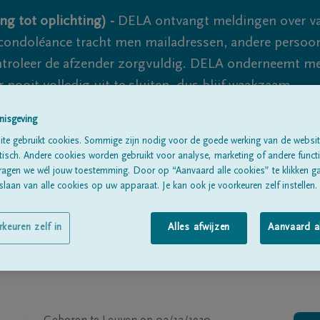
ng tot oplichting) -
DELA ontvangt meldingen over va
ondoléance tracht men mailadressen, andere persoon
controleer de afzender zorgvuldig. DELA onderneemt m
 nooit volledig uit te sluiten, dus blijf waakzaam.
nisgeving
te gebruikt cookies. Sommige zijn nodig voor de goede werking van de websit
Alle rouwberichten
Over ons
B
sch. Andere cookies worden gebruikt voor analyse, marketing of andere functio
ragen we wél jouw toestemming. Door op “Aanvaard alle cookies” te klikken g
laan van alle cookies op uw apparaat. Je kan ook je voorkeuren zelf instellen.
rkeuren zelf in
Alles afwijzen
Aanvaard a