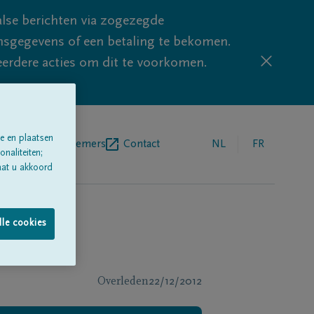
lse berichten via zogezegde
sgegevens of een betaling te bekomen.
eerdere acties om dit te voorkomen.
e en plaatsen
egrafenisondernemers
Contact
NL
FR
naliteiten;
aat u akkoord
lle cookies
Overleden
22/12/2012