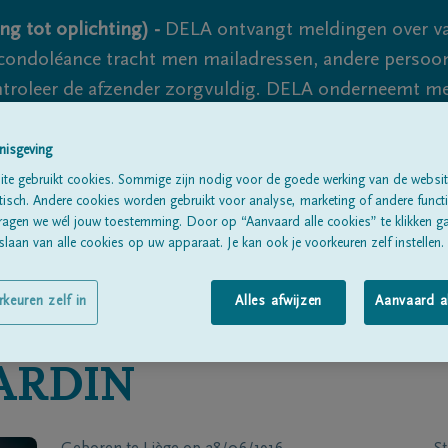
ng tot oplichting) -
DELA ontvangt meldingen over va
ondoléance tracht men mailadressen, andere persoon
controleer de afzender zorgvuldig. DELA onderneemt m
 nooit volledig uit te sluiten, dus blijf waakzaam.
nisgeving
te gebruikt cookies. Sommige zijn nodig voor de goede werking van de websit
sch. Andere cookies worden gebruikt voor analyse, marketing of andere functio
Alle rouwberichten
Over ons
B
ragen we wél jouw toestemming. Door op “Aanvaard alle cookies” te klikken g
laan van alle cookies op uw apparaat. Je kan ook je voorkeuren zelf instellen.
rkeuren zelf in
Alles afwijzen
Aanvaard a
ARDIN