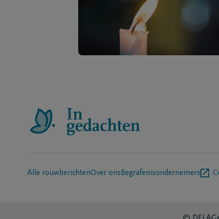
Alle rouwberichten
Over ons
Begrafenisondernemers
C
© DELA
Ge