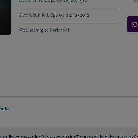
Geboren te
Liège
op
28/06/1916
S
Overleden te
Liège
op
22/12/2012
Woonachtig te
Sprimont
ontact
bruiksvoorwaarden
Privacyverklaring
Toegankelijkheidsverklaring
C