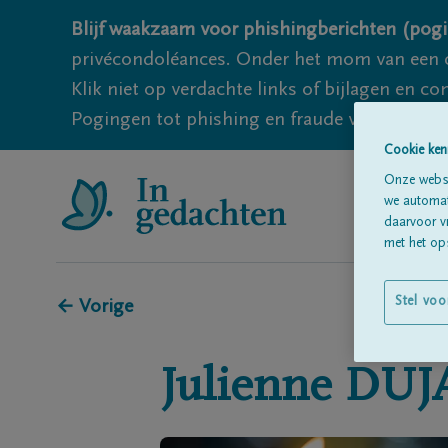
Blijf waakzaam voor phishingberichten (pogi
privécondoléances. Onder het mom van een c
Klik niet op verdachte links of bijlagen en 
Pogingen tot phishing en fraude vallen echter
Cookie ken
Onze websi
we automati
daarvoor v
met het ops
Stel voo
← Vorige
Julienne
DUJ