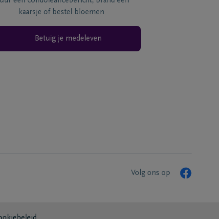
tuur een condoléancebericht, brand een
kaarsje of bestel bloemen
Betuig je medeleven
Volg ons op
ookiebeleid