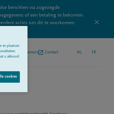
lse berichten via zogezegde
sgegevens of een betaling te bekomen.
eerdere acties om dit te voorkomen.
e en plaatsen
naliteiten;
egrafenisondernemers
Contact
NL
FR
aat u akkoord
lle cookies