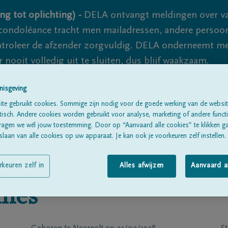
ng tot oplichting) -
DELA ontvangt meldingen over va
ondoléance tracht men mailadressen, andere persoon
controleer de afzender zorgvuldig. DELA onderneemt m
 nooit volledig uit te sluiten, dus blijf waakzaam.
nisgeving
Alle rouwberichten
Over ons
B
te gebruikt cookies. Sommige zijn nodig voor de goede werking van de websit
sch. Andere cookies worden gebruikt voor analyse, marketing of andere functio
ragen we wél jouw toestemming. Door op “Aanvaard alle cookies” te klikken g
laan van alle cookies op uw apparaat. Je kan ook je voorkeuren zelf instellen.
rkeuren zelf in
Alles afwijzen
Aanvaard a
mes