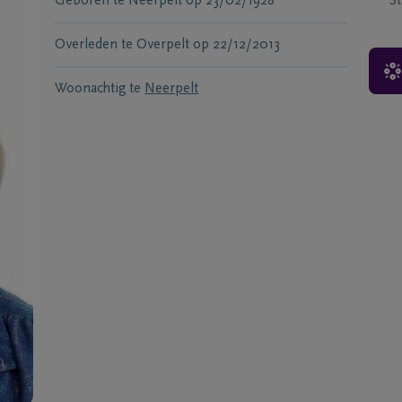
Geboren te
Neerpelt
op
23/02/1928
S
Overleden te
Overpelt
op
22/12/2013
Woonachtig te
Neerpelt