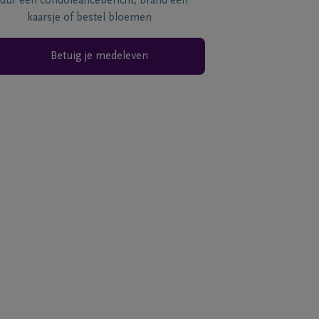
tuur een condoléancebericht, brand een
kaarsje of bestel bloemen
Betuig je medeleven