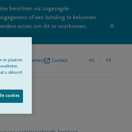
lse berichten via zogezegde
sgegevens of een betaling te bekomen.
eerdere acties om dit te voorkomen.
egrafenisondernemers
Contact
NL
FR
e en plaatsen
naliteiten;
aat u akkoord
lle cookies