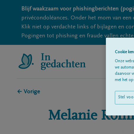
Blijf waakzaam voor phishingberichten (pogi
privécondoléances. Onder het mom van een c
Klik niet op verdachte links of bijlagen en 
Pogingen tot phishing en fraude vallen echter
Cookie ken
Onze websi
we automati
daarvoor v
met het ops
← Vorige
Stel voo
Melanie
Rom