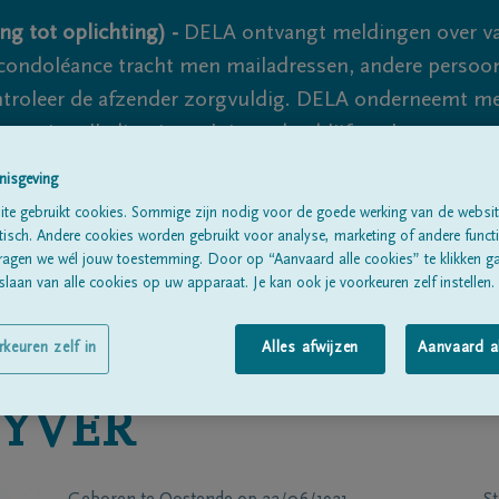
ng tot oplichting) -
DELA ontvangt meldingen over va
ondoléance tracht men mailadressen, andere persoon
controleer de afzender zorgvuldig. DELA onderneemt m
 nooit volledig uit te sluiten, dus blijf waakzaam.
nisgeving
te gebruikt cookies. Sommige zijn nodig voor de goede werking van de websit
Alle rouwberichten
Over ons
B
sch. Andere cookies worden gebruikt voor analyse, marketing of andere functio
ragen we wél jouw toestemming. Door op “Aanvaard alle cookies” te klikken g
laan van alle cookies op uw apparaat. Je kan ook je voorkeuren zelf instellen.
rkeuren zelf in
Alles afwijzen
Aanvaard a
YVER