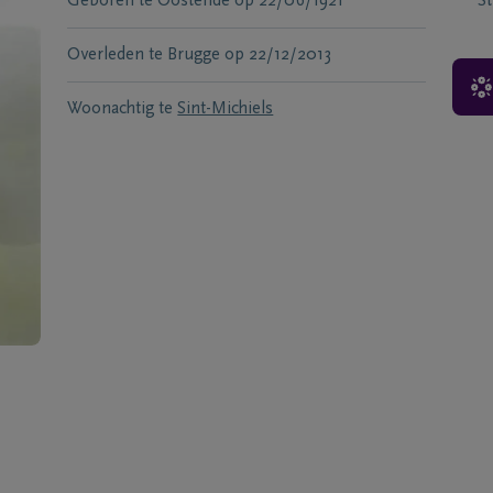
Geboren te
Oostende
op
22/06/1921
S
Overleden te
Brugge
op
22/12/2013
Woonachtig te
Sint-Michiels