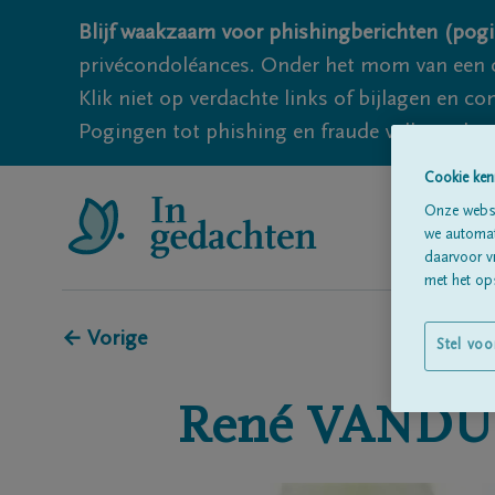
Blijf waakzaam voor phishingberichten (pogi
privécondoléances. Onder het mom van een c
Klik niet op verdachte links of bijlagen en 
Pogingen tot phishing en fraude vallen echter
Cookie ken
Onze websi
we automati
daarvoor v
met het ops
← Vorige
Stel voo
René
VANDU