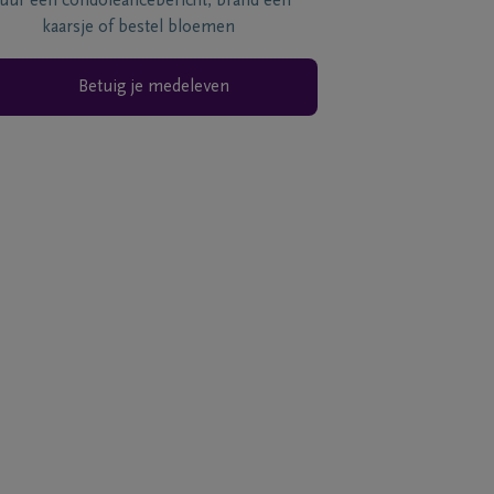
tuur een condoléancebericht, brand een
kaarsje of bestel bloemen
Betuig je medeleven