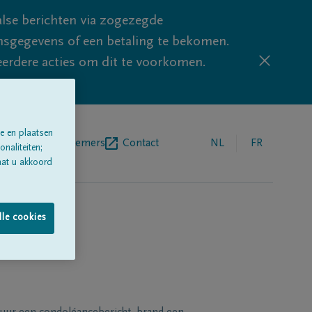
lse berichten via zogezegde
sgegevens of een betaling te bekomen.
eerdere acties om dit te voorkomen.
e en plaatsen
egrafenisondernemers
Contact
NL
FR
naliteiten;
aat u akkoord
lle cookies