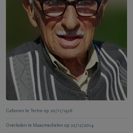
Geboren te
Tertre
op
20/11/1926
Overleden te
Maasmechelen
op
22/12/2014