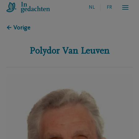
NL
FR
← Vorige
Polydor
Van Leuven