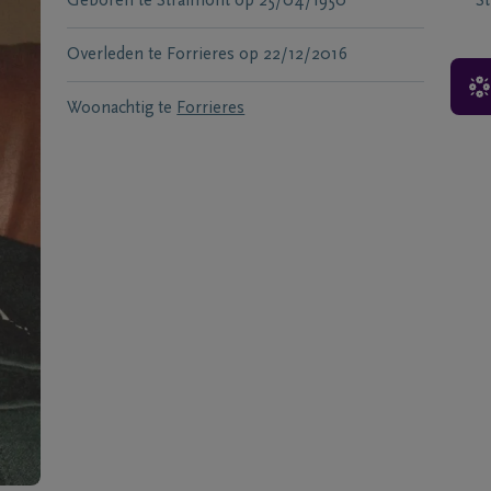
Geboren te
Straimont
op
25/04/1950
S
Overleden te
Forrieres
op
22/12/2016
Woonachtig te
Forrieres