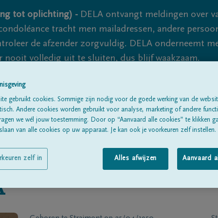
ng tot oplichting) -
DELA ontvangt meldingen over va
ondoléance tracht men mailadressen, andere persoon
controleer de afzender zorgvuldig. DELA onderneemt m
 nooit volledig uit te sluiten, dus blijf waakzaam.
nisgeving
te gebruikt cookies. Sommige zijn nodig voor de goede werking van de websit
Alle rouwberichten
Over ons
B
sch. Andere cookies worden gebruikt voor analyse, marketing of andere functio
ragen we wél jouw toestemming. Door op “Aanvaard alle cookies” te klikken g
laan van alle cookies op uw apparaat. Je kan ook je voorkeuren zelf instellen.
rkeuren zelf in
Alles afwijzen
Aanvaard a
A