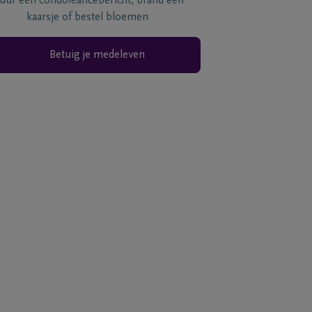
tuur een condoléancebericht, brand een
kaarsje of bestel bloemen
Betuig je medeleven