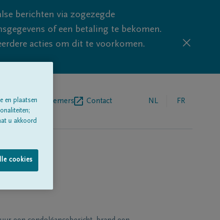
lse berichten via zogezegde
sgegevens of een betaling te bekomen.
eerdere acties om dit te voorkomen.
e en plaatsen
egrafenisondernemers
Contact
NL
FR
naliteiten;
aat u akkoord
lle cookies