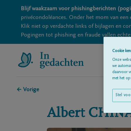
Blijf waakzaam voor phishingberichten (pogi
privécondoléances. Onder het mom van een c
Klik niet op verdachte links of bijlagen en 
Pogingen tot phishing en fraude vallen echter
Cookie ken
Onze websi
we automati
daarvoor v
met het ops
← Vorige
Stel voo
Albert
CHIN