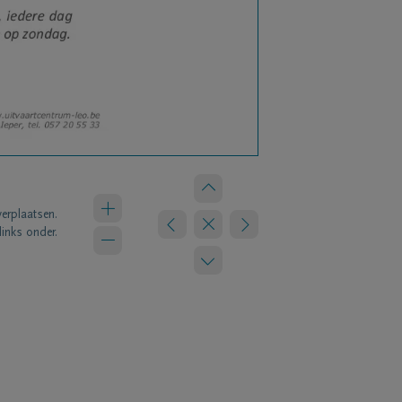
verplaatsen.
links onder.