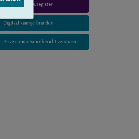
lle cookies
Rouwregister
Digitaal kaarsje branden
Privé condoléancebericht versturen