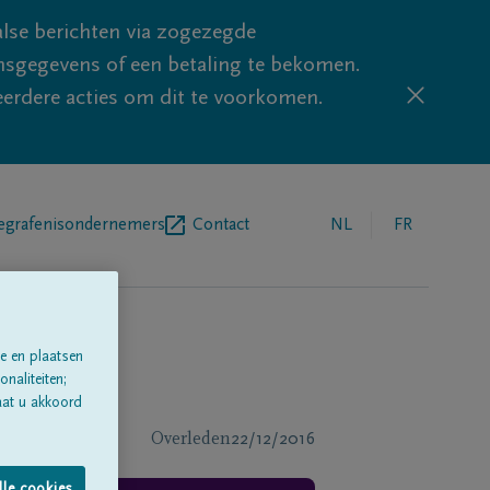
lse berichten via zogezegde
sgegevens of een betaling te bekomen.
eerdere acties om dit te voorkomen.
egrafenisondernemers
Contact
NL
FR
e en plaatsen
naliteiten;
aat u akkoord
Overleden
22/12/2016