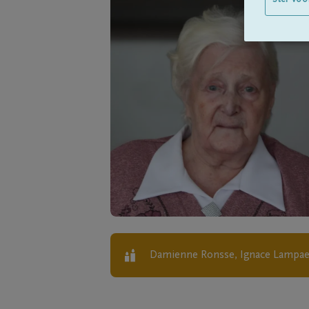
Stel voo
Damienne Ronsse, Ignace Lampae