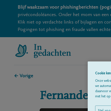
Blijf waakzaam voor phishingberichten (pogi
privécondoléances. Onder het mom van een c
Klik niet op verdachte links of bijlagen en 
Pogingen tot phishing en fraude vallen echter
Cookie ken
← Vorige
Onze websi
we automati
daarvoor v
Fernande
D'H
met het ops