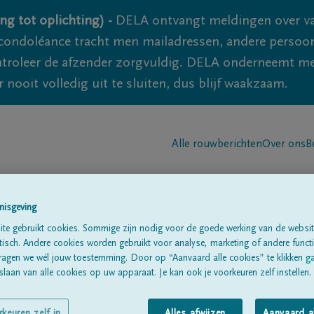
ng tot oplichting) -
DELA ontvangt meldingen over va
ondoléance tracht men mailadressen, andere persoon
controleer de afzender zorgvuldig. DELA onderneemt m
 nooit volledig uit te sluiten, dus blijf waakzaam.
Alle rouwberichten
Over ons
B
nisgeving
te gebruikt cookies. Sommige zijn nodig voor de goede werking van de websit
sch. Andere cookies worden gebruikt voor analyse, marketing of andere functio
ragen we wél jouw toestemming. Door op “Aanvaard alle cookies” te klikken g
ellem
laan van alle cookies op uw apparaat. Je kan ook je voorkeuren zelf instellen.