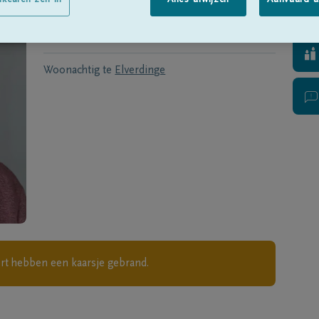
Geboren te
Ieper
op
20/07/1926
rkeuren zelf in
Alles afwijzen
Aanvaard a
Overleden te
Elverdinge
op
22/12/2016
Woonachtig te
Elverdinge
rt
hebben een kaarsje gebrand.