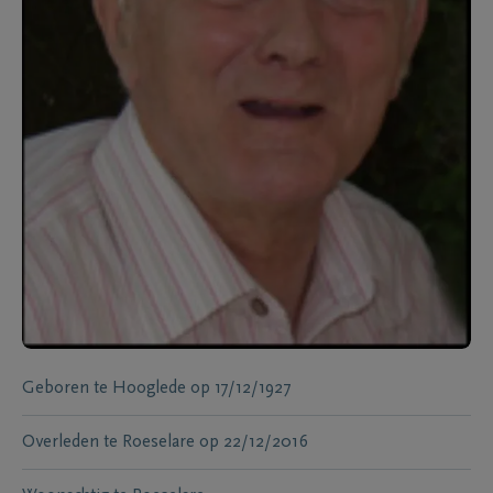
Geboren te
Hooglede
op
17/12/1927
Overleden te
Roeselare
op
22/12/2016