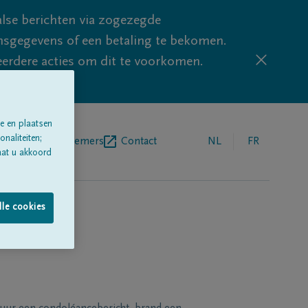
lse berichten via zogezegde
sgegevens of een betaling te bekomen.
eerdere acties om dit te voorkomen.
e en plaatsen
naliteiten;
egrafenisondernemers
Contact
NL
FR
aat u akkoord
lle cookies