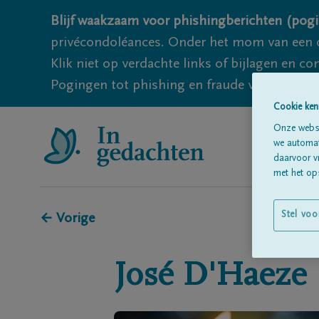
Blijf waakzaam voor phishingberichten (pogi
privécondoléances. Onder het mom van een c
Klik niet op verdachte links of bijlagen en 
Pogingen tot phishing en fraude vallen echter
Cookie ken
Onze websi
we automati
daarvoor v
met het ops
Stel voo
← Vorige
José
D'Haeze