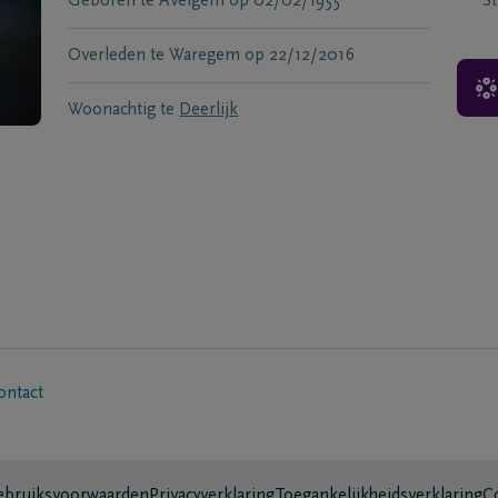
Geboren te
Avelgem
op
02/02/1955
S
Overleden te
Waregem
op
22/12/2016
Woonachtig te
Deerlijk
ontact
bruiksvoorwaarden
Privacyverklaring
Toegankelijkheidsverklaring
C