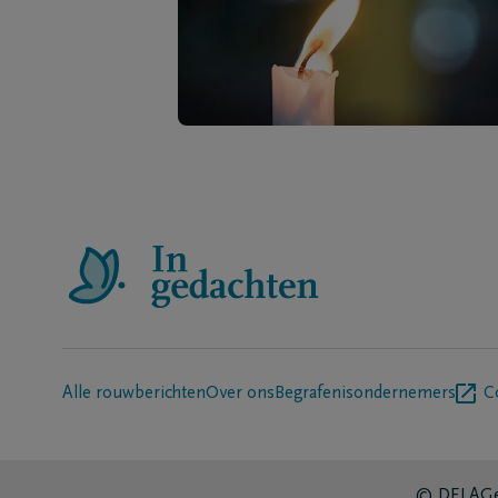
Alle rouwberichten
Over ons
Begrafenisondernemers
C
© DELA
Ge