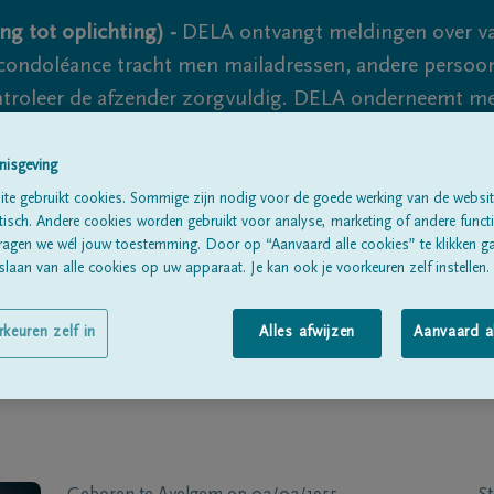
ng tot oplichting) -
DELA ontvangt meldingen over va
ondoléance tracht men mailadressen, andere persoon
controleer de afzender zorgvuldig. DELA onderneemt m
 nooit volledig uit te sluiten, dus blijf waakzaam.
nisgeving
te gebruikt cookies. Sommige zijn nodig voor de goede werking van de websit
sch. Andere cookies worden gebruikt voor analyse, marketing of andere functio
Alle rouwberichten
Over ons
B
ragen we wél jouw toestemming. Door op “Aanvaard alle cookies” te klikken g
laan van alle cookies op uw apparaat. Je kan ook je voorkeuren zelf instellen.
rkeuren zelf in
Alles afwijzen
Aanvaard a