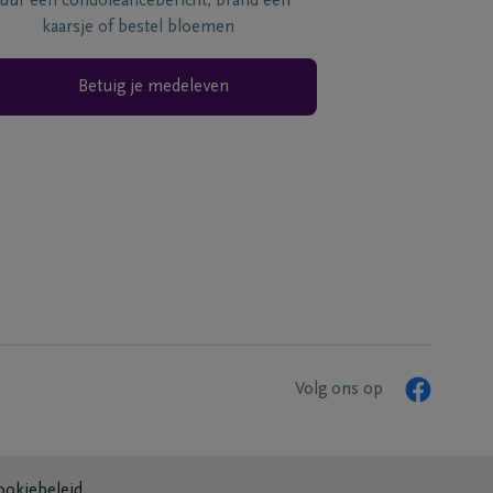
tuur een condoléancebericht, brand een
kaarsje of bestel bloemen
Betuig je medeleven
Volg ons op
ookiebeleid