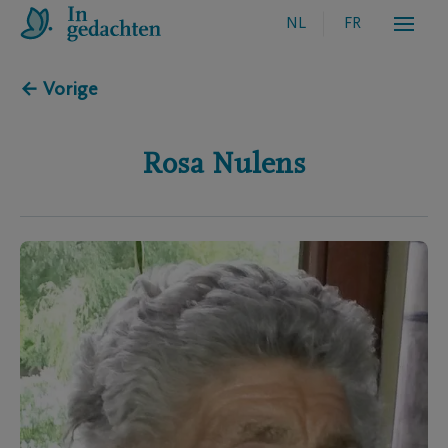
NL
FR
← Vorige
Rosa
Nulens