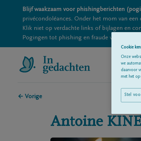
Blijf waakzaam voor phishingberichten (pogi
privécondoléances. Onder het mom van een c
Klik niet op verdachte links of bijlagen en 
Pogingen tot phishing en fraude vallen echter
Cookie ken
Onze websi
we automati
daarvoor v
met het ops
Stel voo
← Vorige
Antoine
KIN