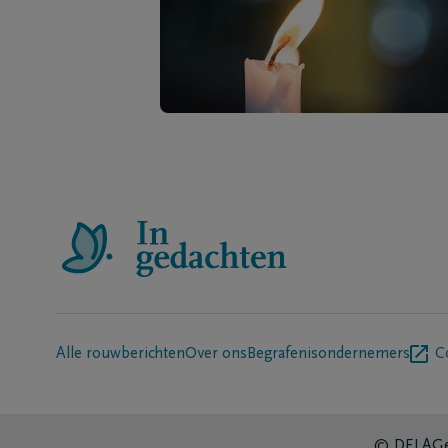
Alle rouwberichten
Over ons
Begrafenisondernemers
C
© DELA
Ge