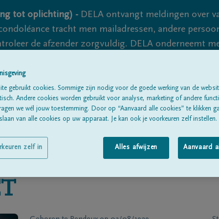
ng tot oplichting) -
DELA ontvangt meldingen over va
ondoléance tracht men mailadressen, andere persoon
controleer de afzender zorgvuldig. DELA onderneemt m
 nooit volledig uit te sluiten, dus blijf waakzaam.
nisgeving
te gebruikt cookies. Sommige zijn nodig voor de goede werking van de websit
sch. Andere cookies worden gebruikt voor analyse, marketing of andere functio
Alle rouwberichten
Over ons
B
ragen we wél jouw toestemming. Door op “Aanvaard alle cookies” te klikken g
laan van alle cookies op uw apparaat. Je kan ook je voorkeuren zelf instellen.
rkeuren zelf in
Alles afwijzen
Aanvaard a
ET