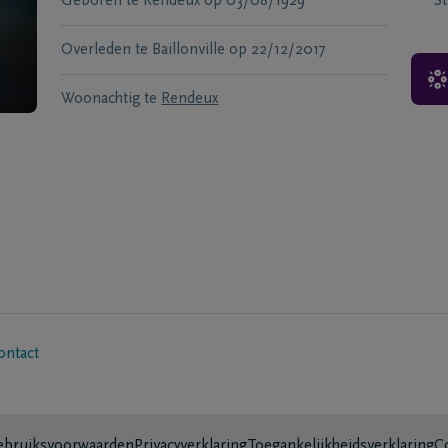
Geboren te
Rendeux
op
03/08/1929
S
Overleden te
Baillonville
op
22/12/2017
Woonachtig te
Rendeux
ontact
bruiksvoorwaarden
Privacyverklaring
Toegankelijkheidsverklaring
C