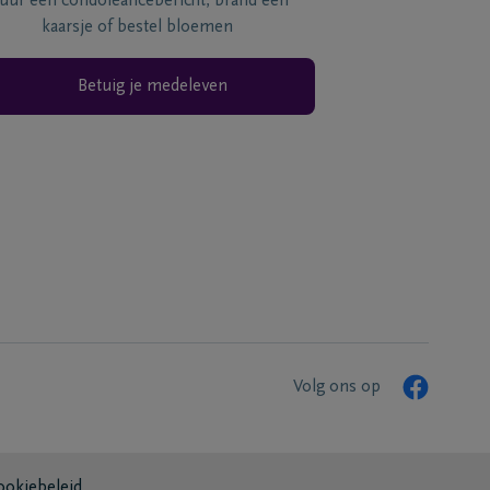
tuur een condoléancebericht, brand een
kaarsje of bestel bloemen
Betuig je medeleven
Volg ons op
ookiebeleid