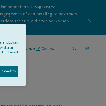
lse berichten via zogezegde
sgegevens of een betaling te bekomen.
eerdere acties om dit te voorkomen.
e en plaatsen
naliteiten;
egrafenisondernemers
Contact
NL
FR
aat u akkoord
lle cookies