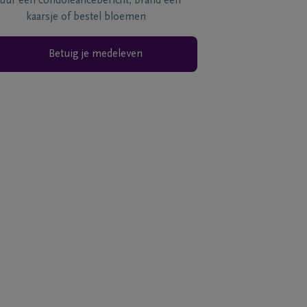
tuur een condoléancebericht, brand een
kaarsje of bestel bloemen
Betuig je medeleven