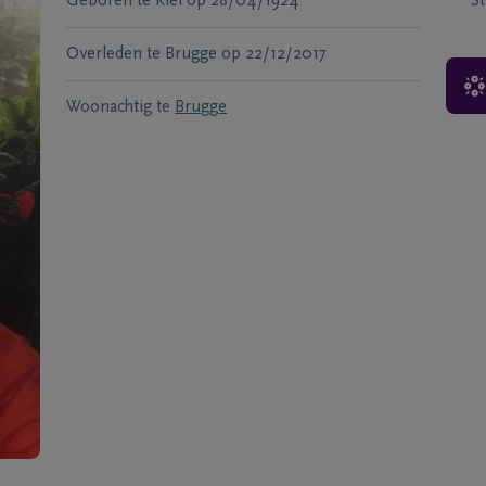
Geboren te
Kiel
op
28/04/1924
S
Overleden te
Brugge
op
22/12/2017
Woonachtig te
Brugge