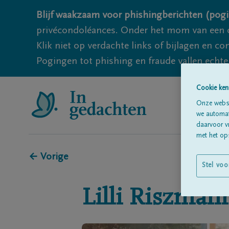
Blijf waakzaam voor phishingberichten (pogi
privécondoléances. Onder het mom van een c
Klik niet op verdachte links of bijlagen en 
Pogingen tot phishing en fraude vallen echter
Cookie ken
Onze websi
we automati
daarvoor v
met het ops
← Vorige
Stel voo
Lilli
Riszman