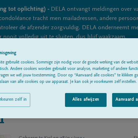
ng tot oplichting) -
DELA ontvangt meldingen over va
ondoléance tracht men mailadressen, andere persoon
controleer de afzender zorgvuldig. DELA onderneemt m
 nooit volledig uit te sluiten, dus blijf waakzaam.
nisgeving
te gebruikt cookies. Sommige zijn nodig voor de goede werking van de websit
Alle rouwberichten
Over ons
B
sch. Andere cookies worden gebruikt voor analyse, marketing of andere functio
ragen we wél jouw toestemming. Door op “Aanvaard alle cookies” te klikken g
laan van alle cookies op uw apparaat. Je kan ook je voorkeuren zelf instellen.
rkeuren zelf in
Alles afwijzen
Aanvaard a
n