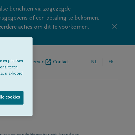
lse berichten via zogezegde
sgegevens of een betaling te bekomen.
eerdere acties om dit te voorkomen.
e en plaatsen
egrafenisondernemers
Contact
NL
FR
naliteiten;
aat u akkoord
lle cookies