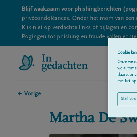
Blijf waakzaam voor phishingberichten (pogi
privécondoléances. Onder het mom van een c
Klik niet op verdachte links of bijlagen en 
Pogingen tot phishing en fraude vallen echter
Cookie ken
Onze websi
we automati
daarvoor v
met het ops
← Vorige
Stel voo
Martha
De Sw