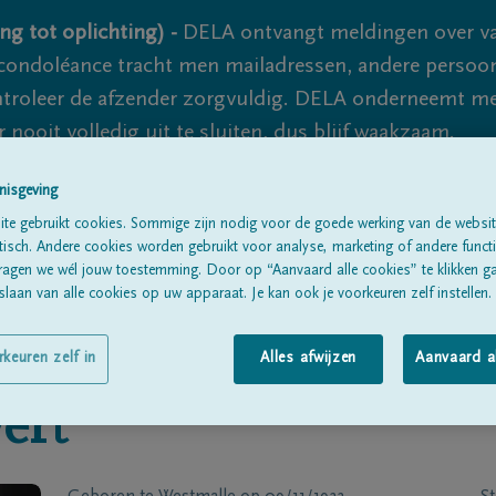
ng tot oplichting) -
DELA ontvangt meldingen over va
ondoléance tracht men mailadressen, andere persoon
controleer de afzender zorgvuldig. DELA onderneemt m
 nooit volledig uit te sluiten, dus blijf waakzaam.
nisgeving
te gebruikt cookies. Sommige zijn nodig voor de goede werking van de websit
Alle rouwberichten
Over ons
B
sch. Andere cookies worden gebruikt voor analyse, marketing of andere functio
ragen we wél jouw toestemming. Door op “Aanvaard alle cookies” te klikken g
laan van alle cookies op uw apparaat. Je kan ook je voorkeuren zelf instellen.
rkeuren zelf in
Alles afwijzen
Aanvaard a
ert