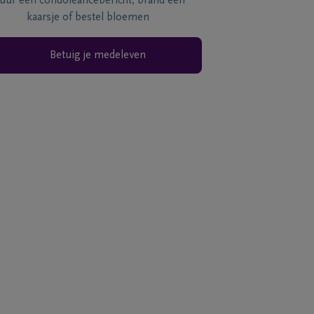
tuur een condoléancebericht, brand een
kaarsje of bestel bloemen
Betuig je medeleven