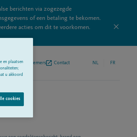
lse berichten via zogezegde
sgegevens of een betaling te bekomen.
eerdere acties om dit te voorkomen.
e en plaatsen
egrafenisondernemers
Contact
NL
FR
naliteiten;
aat u akkoord
lle cookies