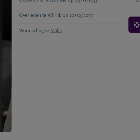
Geboren te
Westmalle
op
09/11/1933
S
Overleden te
Wilrijk
op
22/12/2017
Woonachtig te
Malle