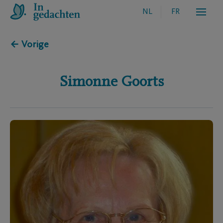
NL
FR
← Vorige
Simonne
Goorts