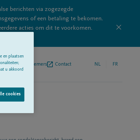
lse berichten via zogezegde
sgegevens of een betaling te bekomen.
eerdere acties om dit te voorkomen.
e en plaatsen
naliteiten;
egrafenisondernemers
Contact
NL
FR
aat u akkoord
lle cookies