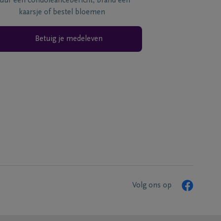
tuur een condoléancebericht, brand een
kaarsje of bestel bloemen
Betuig je medeleven
Volg ons op