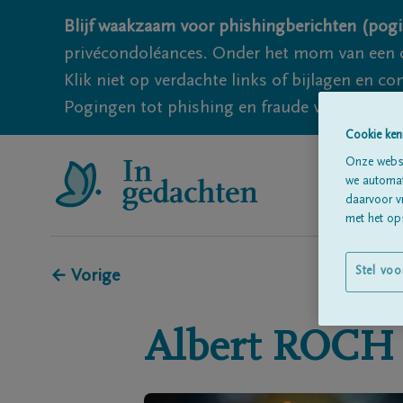
Blijf waakzaam voor phishingberichten (pogi
privécondoléances. Onder het mom van een c
Klik niet op verdachte links of bijlagen en 
Pogingen tot phishing en fraude vallen echter
Cookie ken
Onze websi
we automati
daarvoor v
met het ops
Stel voo
← Vorige
Albert
ROCH