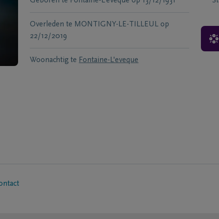
Geboren te
Fontaine-L'eveque
op
13/12/1931
S
Overleden te
MONTIGNY-LE-TILLEUL
op
22/12/2019
Woonachtig te
Fontaine-L'eveque
ontact