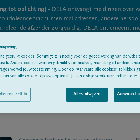
ng tot oplichting) -
DELA ontvangt meldingen over va
ondoléance tracht men mailadressen, andere persoon
controleer de afzender zorgvuldig. DELA onderneemt m
 nooit volledig uit te sluiten, dus blijf waakzaam.
nisgeving
te gebruikt cookies. Sommige zijn nodig voor de goede werking van de websit
sch. Andere cookies worden gebruikt voor analyse, marketing of andere functio
Alle rouwberichten
Over ons
B
ragen we wél jouw toestemming. Door op “Aanvaard alle cookies” te klikken g
laan van alle cookies op uw apparaat. Je kan ook je voorkeuren zelf instellen.
rkeuren zelf in
Alles afwijzen
Aanvaard a