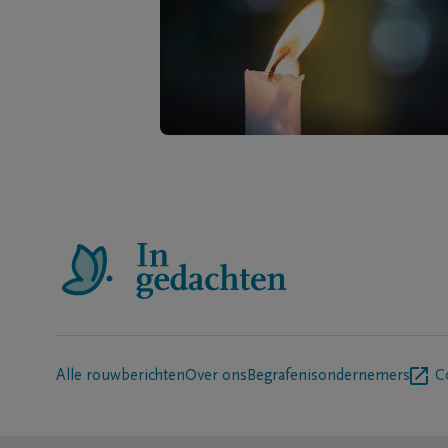
Alle rouwberichten
Over ons
Begrafenisondernemers
C