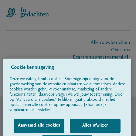
Alle rouwberichten
Over ons
Begrafenisondernemers
Contact
Cookie kennisgeving
Onze website gebruikt cookies. Sommige zijn nodig voor de
goede werking van de website en plaatsen we automatisch. Andere
Volg ons op
cookies worden gebruikt voor analyse, marketing of andere
functionaliteiten; daarvoor vragen we wél jouw toestemming. Door
op “Aanvaard alle cookies” te klikken gaat u akkoord met het
© DELA
opslaan van alle cookies op uw apparaat. Je kan ook je
voorkeuren zelf instellen.
Gebruiksvoorwaarden
Aanvaard alle cookies
Alles afwijzen
Privacyverklaring