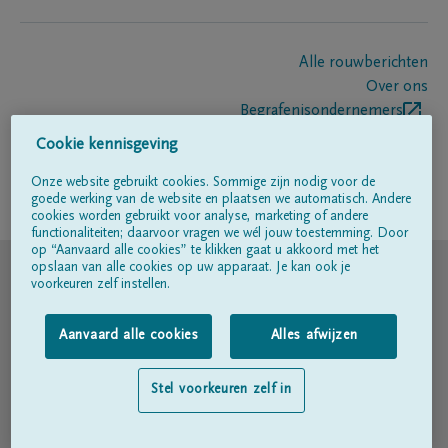
Alle rouwberichten
Over ons
Begrafenisondernemers
Contact
Cookie kennisgeving
Onze website gebruikt cookies. Sommige zijn nodig voor de
goede werking van de website en plaatsen we automatisch. Andere
Volg ons op
cookies worden gebruikt voor analyse, marketing of andere
functionaliteiten; daarvoor vragen we wél jouw toestemming. Door
op “Aanvaard alle cookies” te klikken gaat u akkoord met het
© DELA
opslaan van alle cookies op uw apparaat. Je kan ook je
voorkeuren zelf instellen.
Gebruiksvoorwaarden
Aanvaard alle cookies
Alles afwijzen
Privacyverklaring
Stel voorkeuren zelf in
Toegankelijkheidsverklaring
Cookiebeleid