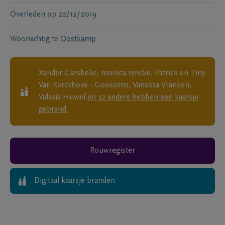
Overleden
op
22/12/2019
Woonachtig te
Oostkamp
Xander Garsbeke, monica vyncke, Patrick en Tiny
Van Kerckhove - Goossens, Vanessa Vranken,
Valasia Huwel
en
32
andere
hebben een kaarsje
gebrand.
Rouwregister
Digitaal kaarsje branden