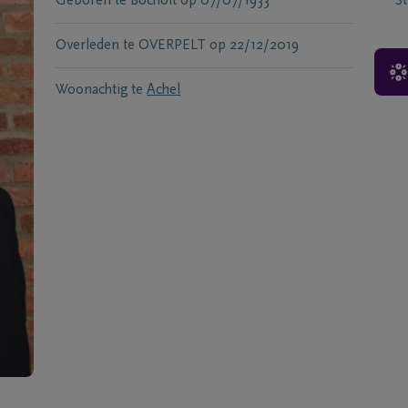
Geboren te
Bocholt
op
07/07/1933
S
Overleden te
OVERPELT
op
22/12/2019
Woonachtig te
Achel