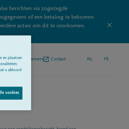
lse berichten via zogezegde
sgegevens of een betaling te bekomen.
eerdere acties om dit te voorkomen.
e en plaatsen
egrafenisondernemers
Contact
NL
FR
naliteiten;
aat u akkoord
lle cookies