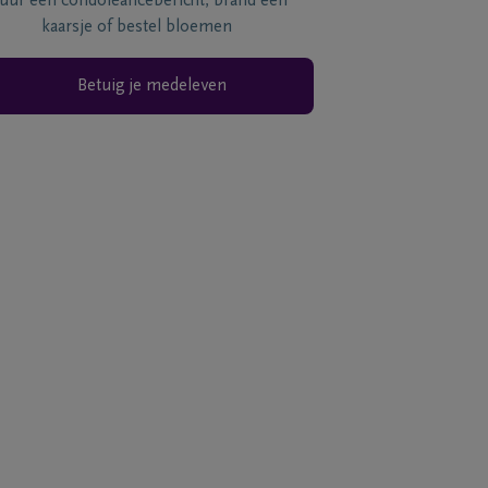
tuur een condoléancebericht, brand een
kaarsje of bestel bloemen
Betuig je medeleven