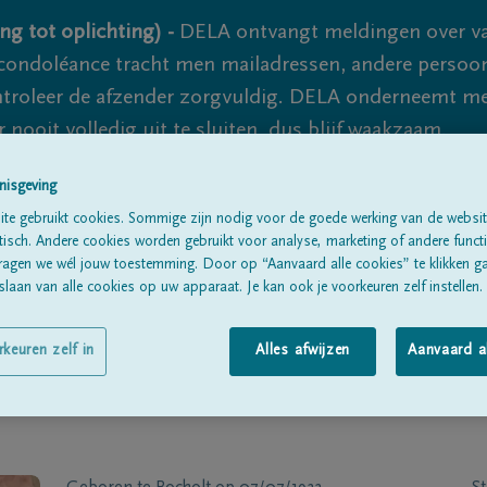
ng tot oplichting) -
DELA ontvangt meldingen over va
ondoléance tracht men mailadressen, andere persoon
controleer de afzender zorgvuldig. DELA onderneemt m
 nooit volledig uit te sluiten, dus blijf waakzaam.
nisgeving
te gebruikt cookies. Sommige zijn nodig voor de goede werking van de websit
Alle rouwberichten
Over ons
B
sch. Andere cookies worden gebruikt voor analyse, marketing of andere functio
ragen we wél jouw toestemming. Door op “Aanvaard alle cookies” te klikken g
laan van alle cookies op uw apparaat. Je kan ook je voorkeuren zelf instellen.
rkeuren zelf in
Alles afwijzen
Aanvaard a