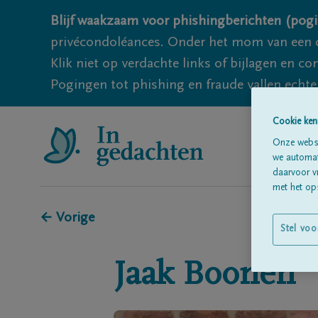
Blijf waakzaam voor phishingberichten (pogi
privécondoléances. Onder het mom van een c
Klik niet op verdachte links of bijlagen en 
Pogingen tot phishing en fraude vallen echter
Cookie ken
Onze websi
we automati
daarvoor v
met het ops
← Vorige
Stel voo
Jaak
Boonen