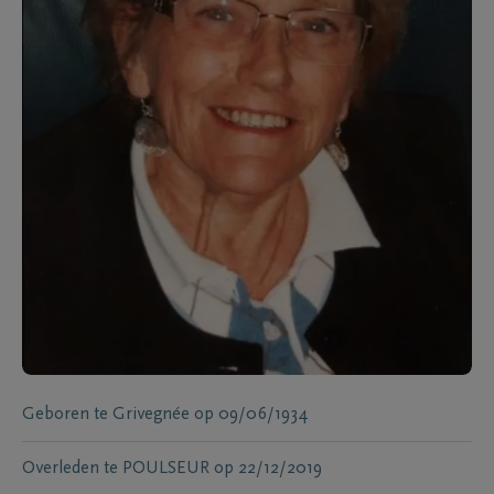
Geboren te
Grivegnée
op
09/06/1934
Overleden te
POULSEUR
op
22/12/2019