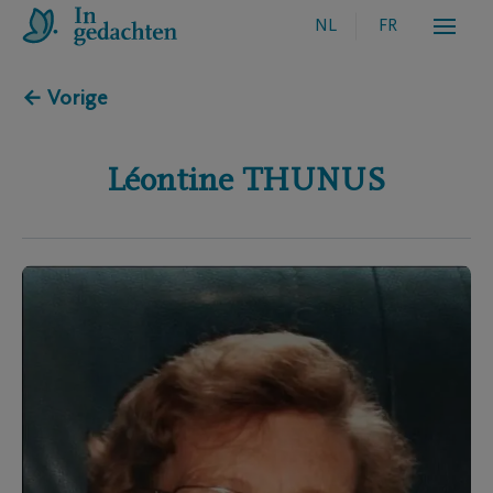
NL
FR
← Vorige
Léontine
THUNUS