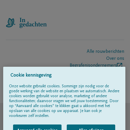
Alle rouwberichten
Over ons
Begrafenisondernemers
Contact
Cookie kennisgeving
Onze website gebruikt cookies. Sommige zijn nodig voor de
goede werking van de website en plaatsen we automatisch. Andere
Volg ons op
cookies worden gebruikt voor analyse, marketing of andere
functionaliteiten; daarvoor vragen we wél jouw toestemming. Door
op “Aanvaard alle cookies” te klikken gaat u akkoord met het
© DELA
opslaan van alle cookies op uw apparaat. Je kan ook je
voorkeuren zelf instellen.
Gebruiksvoorwaarden