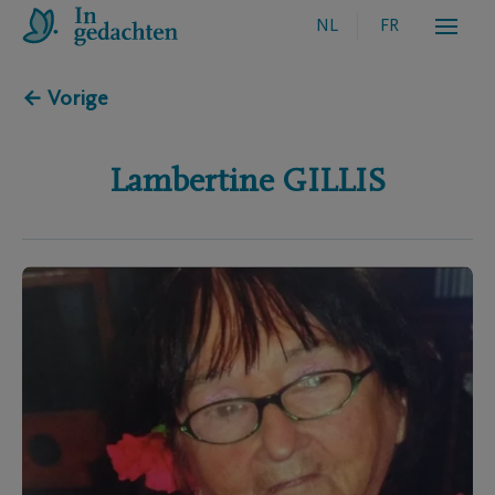
NL
FR
← Vorige
Lambertine
GILLIS