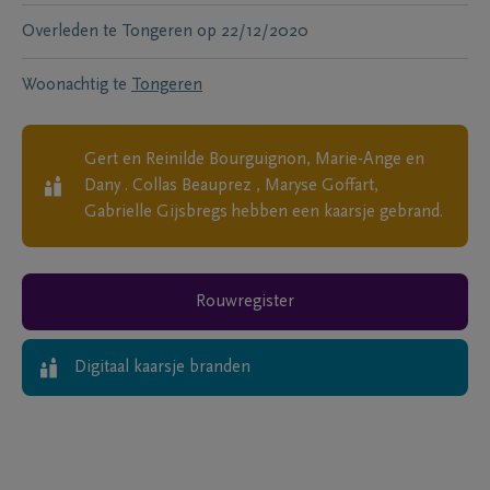
Overleden te
Tongeren
op
22/12/2020
Woonachtig te
Tongeren
Gert en Reinilde Bourguignon, Marie-Ange en
Dany . Collas Beauprez , Maryse Goffart,
Gabrielle Gijsbregs
hebben een kaarsje gebrand.
Rouwregister
Digitaal kaarsje branden