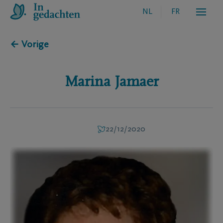
NL
FR
← Vorige
Marina
Jamaer
22/12/2020