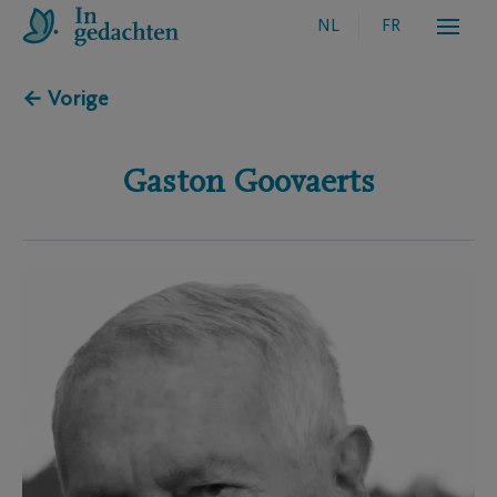
NL
FR
← Vorige
Gaston
Goovaerts