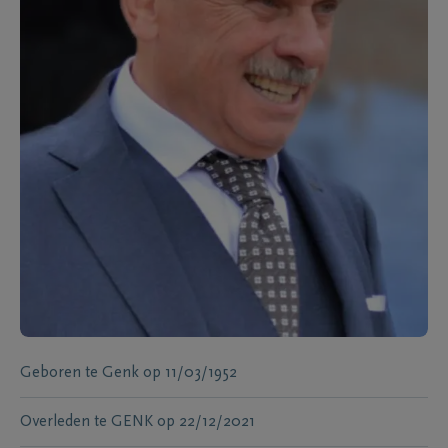
Geboren te
Genk
op
11/03/1952
Overleden te
GENK
op
22/12/2021