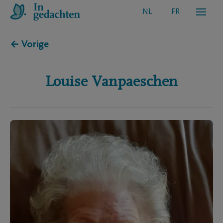
NL
FR
← Vorige
Louise
Vanpaeschen