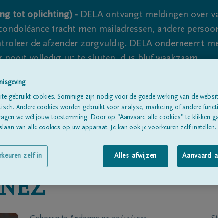
ng tot oplichting) -
DELA ontvangt meldingen over va
ondoléance tracht men mailadressen, andere persoon
controleer de afzender zorgvuldig. DELA onderneemt m
 nooit volledig uit te sluiten, dus blijf waakzaam.
nisgeving
te gebruikt cookies. Sommige zijn nodig voor de goede werking van de websit
Alle rouwberichten
Over ons
B
sch. Andere cookies worden gebruikt voor analyse, marketing of andere functio
ragen we wél jouw toestemming. Door op “Aanvaard alle cookies” te klikken g
laan van alle cookies op uw apparaat. Je kan ook je voorkeuren zelf instellen.
rkeuren zelf in
Alles afwijzen
Aanvaard a
NEZ