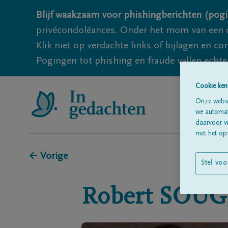
Blijf waakzaam voor phishingberichten (pogi
privécondoléances. Onder het mom van een c
Klik niet op verdachte links of bijlagen en 
Pogingen tot phishing en fraude vallen echter
Cookie ken
Onze websi
we automati
daarvoor v
met het ops
← Vorige
Stel voo
Robert
SOUG