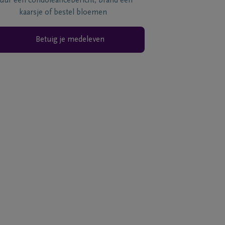
tuur een condoléancebericht, brand een
kaarsje of bestel bloemen
Betuig je medeleven