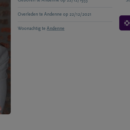
Geboren te
Andenne
op
22/12/1933
S
Overleden te
Andenne
op
22/12/2021
Woonachtig te
Andenne