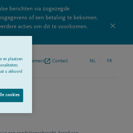
lse berichten via zogezegde
sgegevens of een betaling te bekomen.
eerdere acties om dit te voorkomen.
e en plaatsen
egrafenisondernemers
Contact
NL
FR
naliteiten;
aat u akkoord
lle cookies