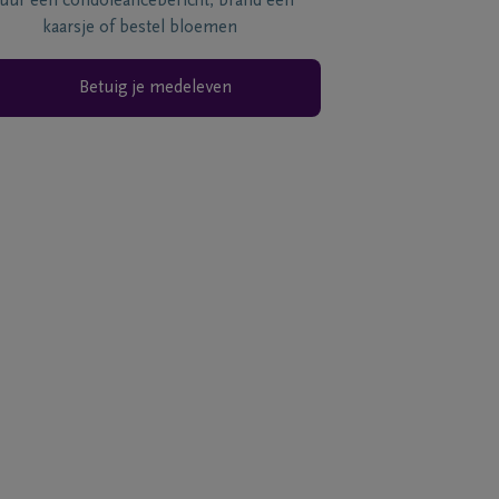
tuur een condoléancebericht, brand een
kaarsje of bestel bloemen
Betuig je medeleven