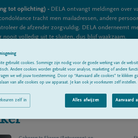
ng tot oplichting) -
DELA ontvangt meldingen over va
ondoléance tracht men mailadressen, andere persoon
controleer de afzender zorgvuldig. DELA onderneemt m
 nooit volledig uit te sluiten, dus blijf waakzaam.
nisgeving
te gebruikt cookies. Sommige zijn nodig voor de goede werking van de websit
Alle rouwberichten
Over ons
B
sch. Andere cookies worden gebruikt voor analyse, marketing of andere functio
ragen we wél jouw toestemming. Door op “Aanvaard alle cookies” te klikken g
laan van alle cookies op uw apparaat. Je kan ook je voorkeuren zelf instellen.
rkeuren zelf in
Alles afwijzen
Aanvaard a
ker