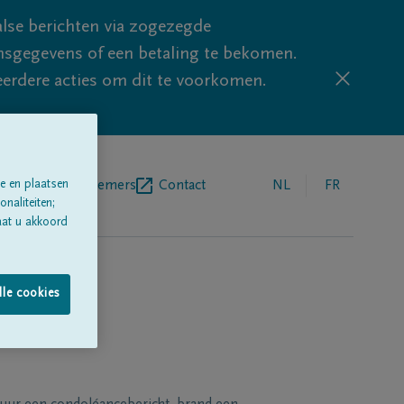
lse berichten via zogezegde
sgegevens of een betaling te bekomen.
eerdere acties om dit te voorkomen.
e en plaatsen
egrafenisondernemers
Contact
NL
FR
naliteiten;
aat u akkoord
lle cookies