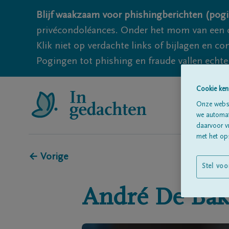
Blijf waakzaam voor phishingberichten (pogi
privécondoléances. Onder het mom van een c
Klik niet op verdachte links of bijlagen en 
Pogingen tot phishing en fraude vallen echter
Cookie ken
Onze websi
we automati
daarvoor v
met het ops
← Vorige
Stel voo
André
De Bak