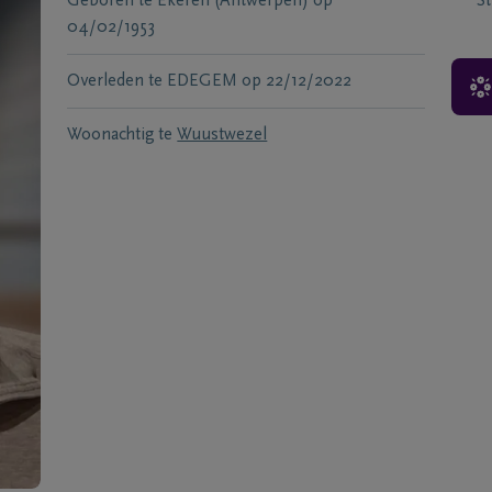
Geboren te
Ekeren (Antwerpen)
op
S
04/02/1953
Overleden te
EDEGEM
op
22/12/2022
Woonachtig te
Wuustwezel