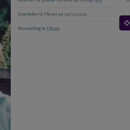
Geboren te
Queue-Du-Bois
op
26/09/1935
S
Overleden te
Fléron
op
22/12/2022
Woonachtig te
Fléron