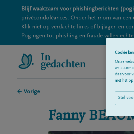
Blijf waakzaam voor phishingberichten (pogi
privécondoléances. Onder het mom van een c
Klik niet op verdachte links of bijlagen en 
Pogingen tot phishing en fraude vallen echter
Cookie ken
Onze websi
we automati
daarvoor v
met het ops
← Vorige
Stel voo
Fanny
BEAU