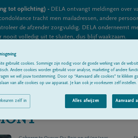
ng tot oplichting) -
DELA ontvangt meldingen over va
ondoléance tracht men mailadressen, andere persoon
controleer de afzender zorgvuldig. DELA onderneemt m
 nooit volledig uit te sluiten, dus blijf waakzaam.
nisgeving
Alle rouwberichten
Over ons
B
te gebruikt cookies. Sommige zijn nodig voor de goede werking van de websit
sch. Andere cookies worden gebruikt voor analyse, marketing of andere functio
ragen we wél jouw toestemming. Door op “Aanvaard alle cookies” te klikken g
laan van alle cookies op uw apparaat. Je kan ook je voorkeuren zelf instellen.
rkeuren zelf in
Alles afwijzen
Aanvaard a
MONT