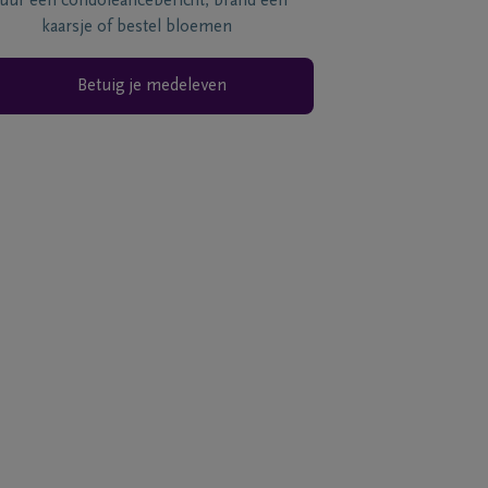
tuur een condoléancebericht, brand een
kaarsje of bestel bloemen
Betuig je medeleven