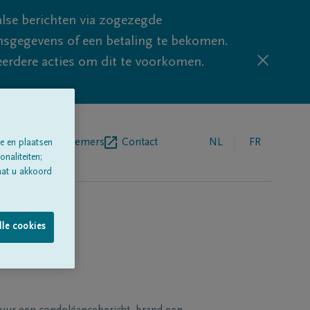
lse berichten via zogezegde
sgegevens of een betaling te bekomen.
eerdere acties om dit te voorkomen.
egrafenisondernemers
Contact
NL
FR
e en plaatsen
naliteiten;
aat u akkoord
lle cookies