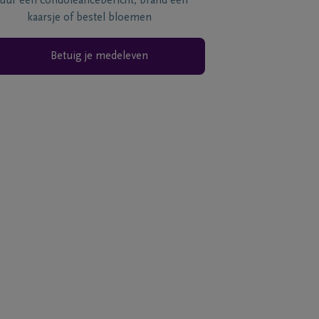
tuur een condoléancebericht, brand een
kaarsje of bestel bloemen
Betuig je medeleven