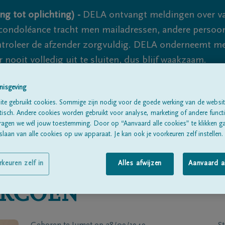
ng tot oplichting) -
DELA ontvangt meldingen over va
ondoléance tracht men mailadressen, andere persoon
controleer de afzender zorgvuldig. DELA onderneemt m
 nooit volledig uit te sluiten, dus blijf waakzaam.
nisgeving
te gebruikt cookies. Sommige zijn nodig voor de goede werking van de websit
Alle rouwberichten
Over ons
B
sch. Andere cookies worden gebruikt voor analyse, marketing of andere functio
ragen we wél jouw toestemming. Door op “Aanvaard alle cookies” te klikken g
laan van alle cookies op uw apparaat. Je kan ook je voorkeuren zelf instellen.
rkeuren zelf in
Alles afwijzen
Aanvaard a
RCOEN