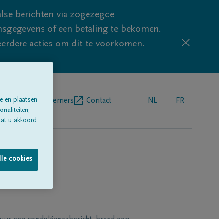
lse berichten via zogezegde
sgegevens of een betaling te bekomen.
eerdere acties om dit te voorkomen.
e en plaatsen
egrafenisondernemers
Contact
NL
FR
naliteiten;
aat u akkoord
lle cookies