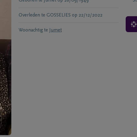
Geboren te
Jumet
op
28/09/1949
S
Overleden te
GOSSELIES
op
22/12/2022
Woonachtig te
Jumet