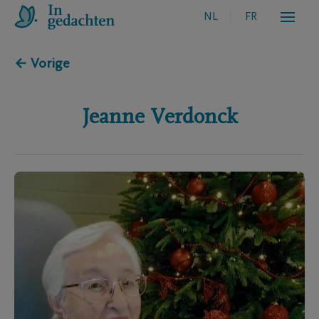
NL
FR
← Vorige
Jeanne
Verdonck