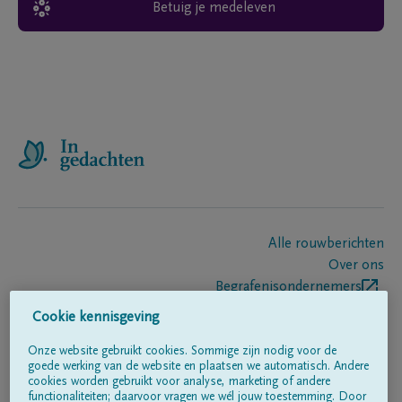
Betuig je medeleven
Alle rouwberichten
Over ons
Begrafenisondernemers
Contact
Cookie kennisgeving
Onze website gebruikt cookies. Sommige zijn nodig voor de
goede werking van de website en plaatsen we automatisch. Andere
Volg ons op
cookies worden gebruikt voor analyse, marketing of andere
functionaliteiten; daarvoor vragen we wél jouw toestemming. Door