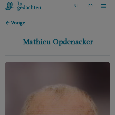
NL
FR
← Vorige
Mathieu
Opdenacker