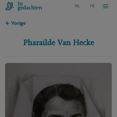
NL
FR
← Vorige
Pharailde
Van Hecke