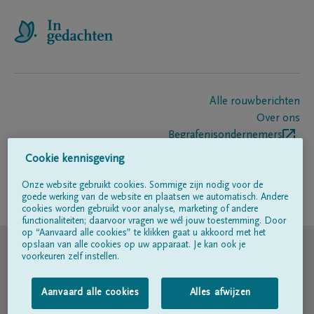
Alle rouwberichten
Over ons
Begrafenisondernemers
Contact
Cookie kennisgeving
Onze website gebruikt cookies. Sommige zijn nodig voor de
goede werking van de website en plaatsen we automatisch. Andere
Volg ons op
cookies worden gebruikt voor analyse, marketing of andere
functionaliteiten; daarvoor vragen we wél jouw toestemming. Door
op “Aanvaard alle cookies” te klikken gaat u akkoord met het
© DELA
opslaan van alle cookies op uw apparaat. Je kan ook je
voorkeuren zelf instellen.
Gebruiksvoorwaarden
Aanvaard alle cookies
Alles afwijzen
Privacyverklaring