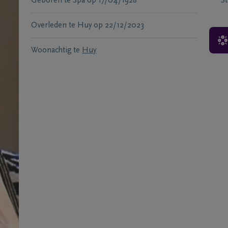
Geboren te
Spa
op
17/04/1928
S
Overleden te
Huy
op
22/12/2023
Woonachtig te
Huy