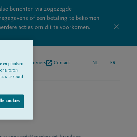
lse berichten via zogezegde
sgegevens of een betaling te bekomen.
eerdere acties om dit te voorkomen.
egrafenisondernemers
Contact
NL
FR
e en plaatsen
naliteiten;
aat u akkoord
lle cookies