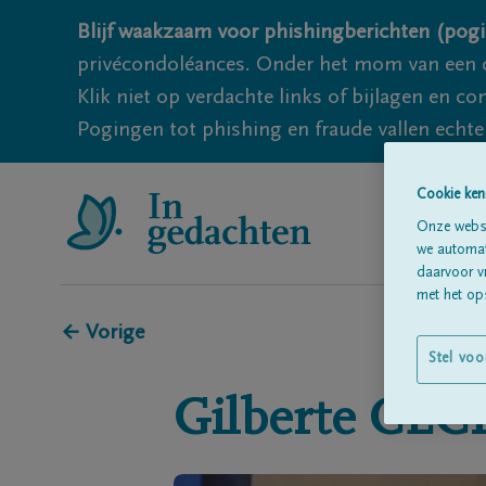
Blijf waakzaam voor phishingberichten (pogi
privécondoléances. Onder het mom van een c
Klik niet op verdachte links of bijlagen en 
Pogingen tot phishing en fraude vallen echter
Cookie ken
Onze websi
we automati
daarvoor v
met het ops
← Vorige
Stel voo
Gilberte
CÉCI