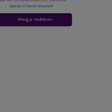
tuur een condoléancebericht, brand een
kaarsje of bestel bloemen
Betuig je medeleven