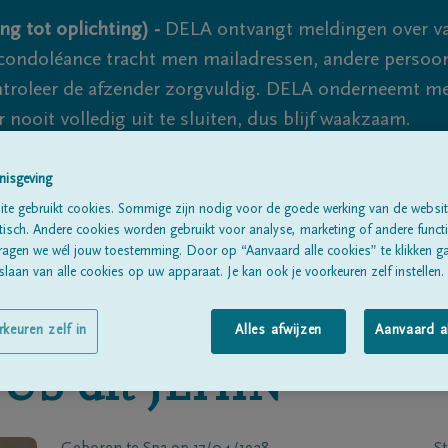
ng tot oplichting) -
DELA ontvangt meldingen over va
ondoléance tracht men mailadressen, andere persoon
controleer de afzender zorgvuldig. DELA onderneemt m
 nooit volledig uit te sluiten, dus blijf waakzaam.
nisgeving
Alle rouwberichten
Over ons
B
te gebruikt cookies. Sommige zijn nodig voor de goede werking van de websit
sch. Andere cookies worden gebruikt voor analyse, marketing of andere functio
ragen we wél jouw toestemming. Door op “Aanvaard alle cookies” te klikken g
laan van alle cookies op uw apparaat. Je kan ook je voorkeuren zelf instellen.
rkeuren zelf in
Alles afwijzen
Aanvaard a
US dit JEHIN