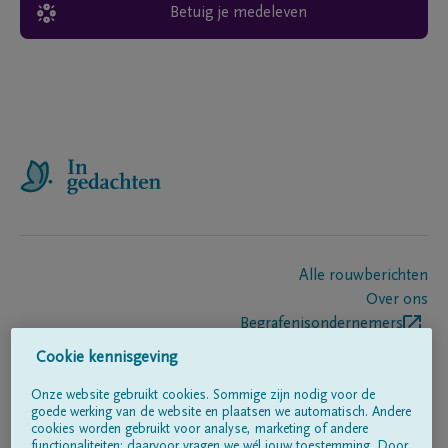
Betuig je medeleven
Alle rouwberichten
Over ons
Begrafenisondernemers
Contact
Cookie kennisgeving
Onze website gebruikt cookies. Sommige zijn nodig voor de
goede werking van de website en plaatsen we automatisch. Andere
Volg ons op
cookies worden gebruikt voor analyse, marketing of andere
functionaliteiten; daarvoor vragen we wél jouw toestemming. Door