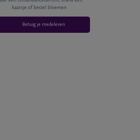
tuur een condoléancebericht, brand een
kaarsje of bestel bloemen
Betuig je medeleven