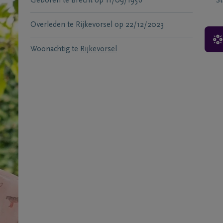
Geboren te
Brecht
op
11/09/1956
S
Overleden te
Rijkevorsel
op
22/12/2023
Woonachtig te
Rijkevorsel