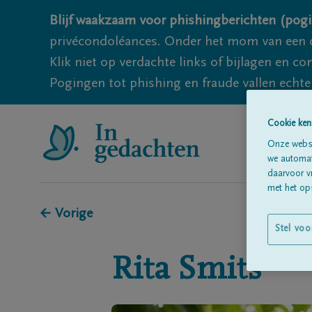
Blijf waakzaam voor phishingberichten (pogi
privécondoléances. Onder het mom van een c
Klik niet op verdachte links of bijlagen en 
Pogingen tot phishing en fraude vallen echter
Cookie ken
Onze websi
we automati
daarvoor v
met het ops
← Vorige
Stel voo
Rita
Smits