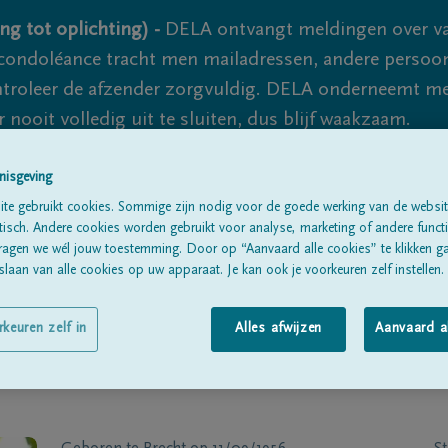
ng tot oplichting) -
DELA ontvangt meldingen over va
ondoléance tracht men mailadressen, andere persoon
controleer de afzender zorgvuldig. DELA onderneemt m
 nooit volledig uit te sluiten, dus blijf waakzaam.
nisgeving
Alle rouwberichten
Over ons
B
te gebruikt cookies. Sommige zijn nodig voor de goede werking van de websit
sch. Andere cookies worden gebruikt voor analyse, marketing of andere functio
ragen we wél jouw toestemming. Door op “Aanvaard alle cookies” te klikken g
laan van alle cookies op uw apparaat. Je kan ook je voorkeuren zelf instellen.
rkeuren zelf in
Alles afwijzen
Aanvaard a