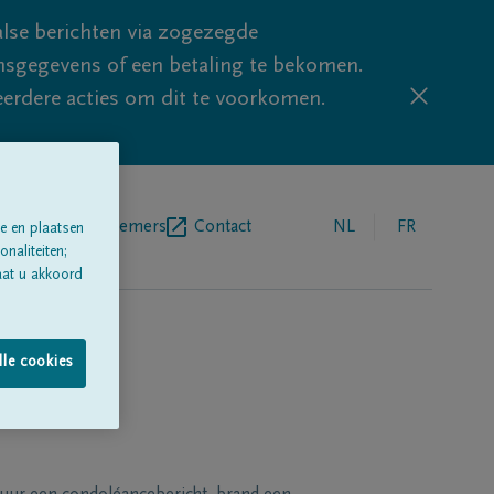
lse berichten via zogezegde
sgegevens of een betaling te bekomen.
eerdere acties om dit te voorkomen.
egrafenisondernemers
Contact
NL
FR
e en plaatsen
naliteiten;
aat u akkoord
lle cookies