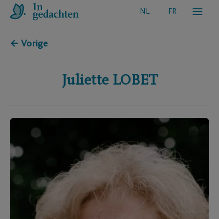
NL
FR
← Vorige
Juliette
LOBET