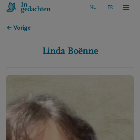
NL
FR
← Vorige
Linda
Boënne