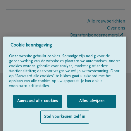
Alle rouwberichten
Over ons
Begrafenisondernemers
Contact
Cookie kennisgeving
Onze website gebruikt cookies. Sommige zijn nodig voor de
goede werking van de website en plaatsen we automatisch. Andere
Volg ons op
cookies worden gebruikt voor analyse, marketing of andere
functionaliteiten; daarvoor vragen we wél jouw toestemming. Door
op “Aanvaard alle cookies” te klikken gaat u akkoord met het
© DELA
opslaan van alle cookies op uw apparaat. Je kan ook je
voorkeuren zelf instellen.
Gebruiksvoorwaarden
Aanvaard alle cookies
Alles afwijzen
Privacyverklaring
Stel voorkeuren zelf in
Toegankelijkheidsverklaring
Cookiebeleid