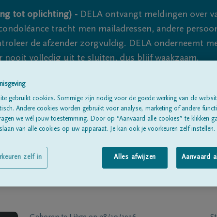
ng tot oplichting) -
DELA ontvangt meldingen over va
ondoléance tracht men mailadressen, andere persoon
controleer de afzender zorgvuldig. DELA onderneemt m
 nooit volledig uit te sluiten, dus blijf waakzaam.
nisgeving
te gebruikt cookies. Sommige zijn nodig voor de goede werking van de websit
Alle rouwberichten
Over ons
B
sch. Andere cookies worden gebruikt voor analyse, marketing of andere functio
ragen we wél jouw toestemming. Door op “Aanvaard alle cookies” te klikken g
laan van alle cookies op uw apparaat. Je kan ook je voorkeuren zelf instellen.
rkeuren zelf in
Alles afwijzen
Aanvaard a