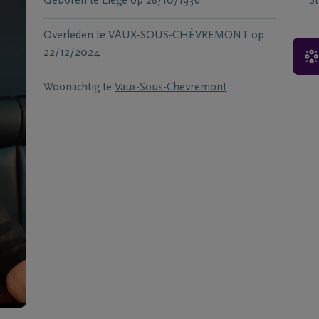
Geboren te
Liège
op
28/10/1936
S
Overleden te
VAUX-SOUS-CHÈVREMONT
op
22/12/2024
Woonachtig te
Vaux-Sous-Chevremont