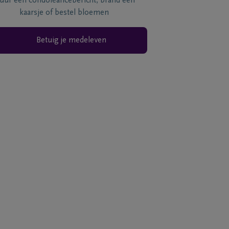
tuur een condoléancebericht, brand een
kaarsje of bestel bloemen
Betuig je medeleven