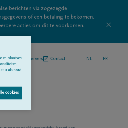
lse berichten via zogezegde
sgegevens of een betaling te bekomen.
eerdere acties om dit te voorkomen.
e en plaatsen
egrafenisondernemers
Contact
NL
FR
naliteiten;
aat u akkoord
lle cookies