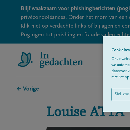
Blijf waakzaam voor phishingberichten (pogi
privécondoléances. Onder het mom van een c
Klik niet op verdachte links of bijlagen en 
Pogingen tot phishing en fraude vallen echter
Cookie ken
Onze websi
we automati
daarvoor v
met het ops
← Vorige
Stel voo
Louise
ATTA