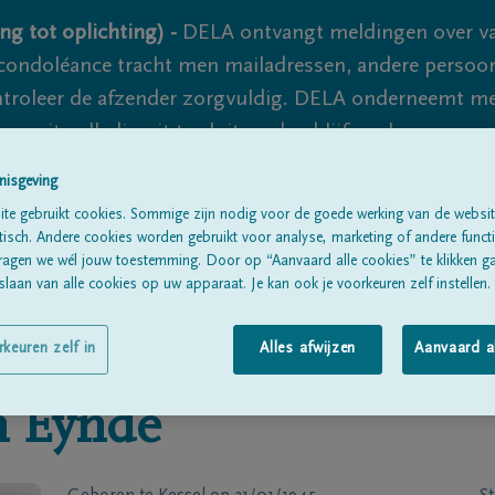
ng tot oplichting) -
DELA ontvangt meldingen over va
ondoléance tracht men mailadressen, andere persoon
controleer de afzender zorgvuldig. DELA onderneemt m
 nooit volledig uit te sluiten, dus blijf waakzaam.
nisgeving
te gebruikt cookies. Sommige zijn nodig voor de goede werking van de websit
Alle rouwberichten
Over ons
B
sch. Andere cookies worden gebruikt voor analyse, marketing of andere functio
ragen we wél jouw toestemming. Door op “Aanvaard alle cookies” te klikken g
laan van alle cookies op uw apparaat. Je kan ook je voorkeuren zelf instellen.
rkeuren zelf in
Alles afwijzen
Aanvaard a
n Eynde