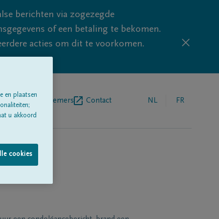
lse berichten via zogezegde
sgegevens of een betaling te bekomen.
eerdere acties om dit te voorkomen.
e en plaatsen
egrafenisondernemers
Contact
NL
FR
naliteiten;
aat u akkoord
lle cookies