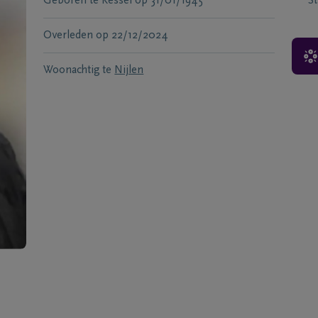
Geboren te
Kessel
op
31/01/1945
S
Overleden
op
22/12/2024
Woonachtig te
Nijlen