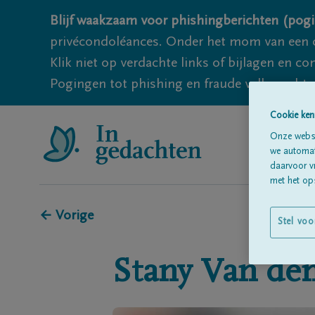
Blijf waakzaam voor phishingberichten (pogi
privécondoléances. Onder het mom van een c
Klik niet op verdachte links of bijlagen en 
Pogingen tot phishing en fraude vallen echter
Cookie ken
Onze websi
we automati
daarvoor v
met het ops
← Vorige
Stel voo
Stany
Van de