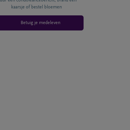
tuur een condoléancebericht, brand een
kaarsje of bestel bloemen
Betuig je medeleven