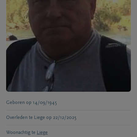
Geboren
op
14/09/1945
Overleden te
Liege
op
22/12/2025
Woonachtig te
Liege