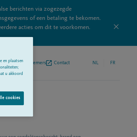
lse berichten via zogezegde
sgegevens of een betaling te bekomen.
eerdere acties om dit te voorkomen.
e en plaatsen
egrafenisondernemers
Contact
NL
FR
naliteiten;
aat u akkoord
lle cookies