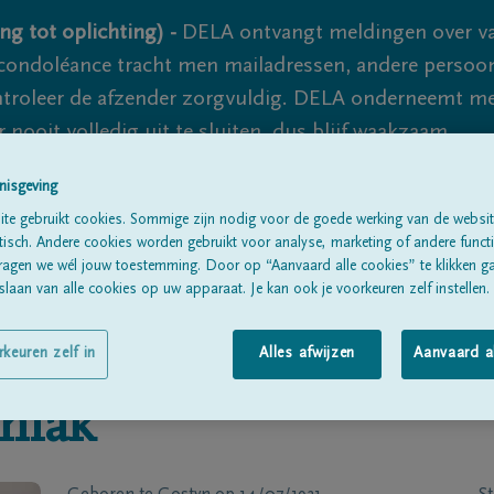
ng tot oplichting) -
DELA ontvangt meldingen over va
ondoléance tracht men mailadressen, andere persoon
controleer de afzender zorgvuldig. DELA onderneemt m
 nooit volledig uit te sluiten, dus blijf waakzaam.
nisgeving
te gebruikt cookies. Sommige zijn nodig voor de goede werking van de websit
Alle rouwberichten
Over ons
B
sch. Andere cookies worden gebruikt voor analyse, marketing of andere functio
ragen we wél jouw toestemming. Door op “Aanvaard alle cookies” te klikken g
laan van alle cookies op uw apparaat. Je kan ook je voorkeuren zelf instellen.
rkeuren zelf in
Alles afwijzen
Aanvaard a
niak