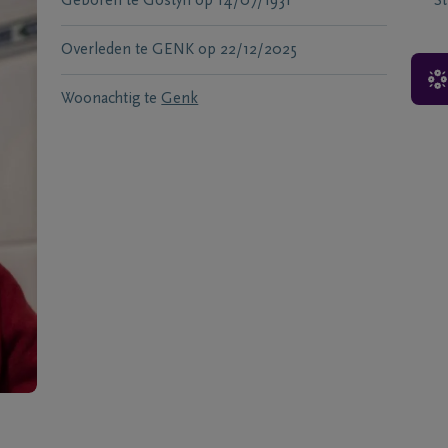
Geboren te
Gostyn
op
14/07/1931
S
Overleden te
GENK
op
22/12/2025
Woonachtig te
Genk