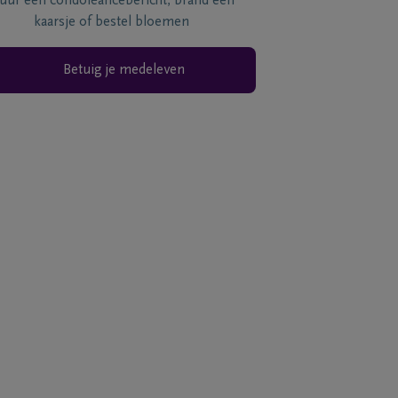
tuur een condoléancebericht, brand een
kaarsje of bestel bloemen
Betuig je medeleven