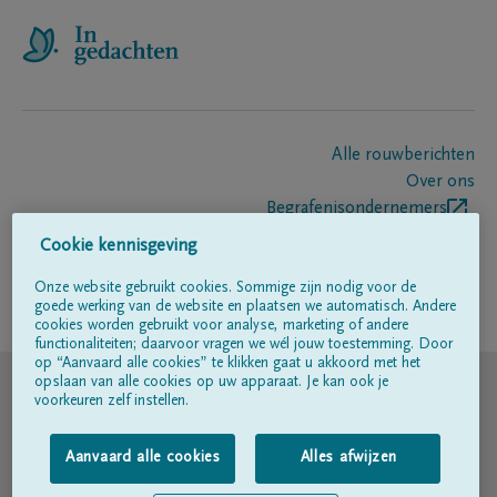
Alle rouwberichten
Over ons
Begrafenisondernemers
Contact
Cookie kennisgeving
Onze website gebruikt cookies. Sommige zijn nodig voor de
goede werking van de website en plaatsen we automatisch. Andere
Volg ons op
cookies worden gebruikt voor analyse, marketing of andere
functionaliteiten; daarvoor vragen we wél jouw toestemming. Door
op “Aanvaard alle cookies” te klikken gaat u akkoord met het
© DELA
opslaan van alle cookies op uw apparaat. Je kan ook je
voorkeuren zelf instellen.
Gebruiksvoorwaarden
Aanvaard alle cookies
Alles afwijzen
Privacyverklaring