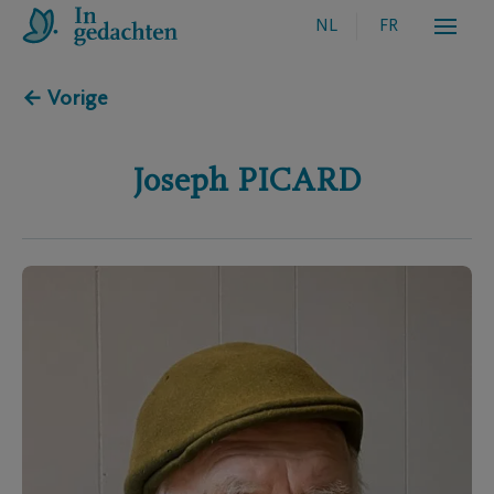
NL
FR
← Vorige
Joseph
PICARD