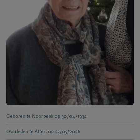
Geboren te
Noorbeek
op
30/04/1932
Overleden te
Attert
op
23/05/2026