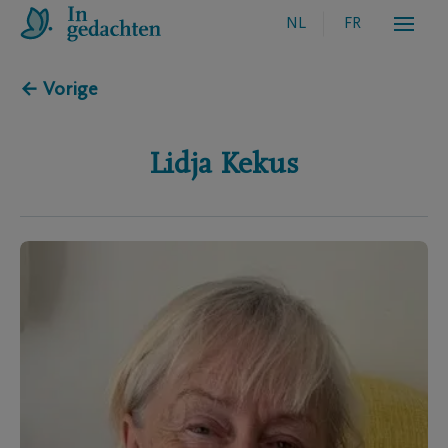
NL
FR
← Vorige
Lidja
Kekus