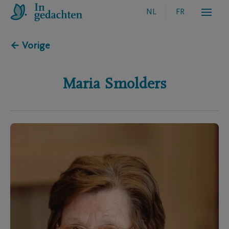
NL
FR
← Vorige
Maria
Smolders