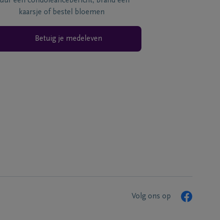
tuur een condoléancebericht, brand een
kaarsje of bestel bloemen
Betuig je medeleven
Volg ons op