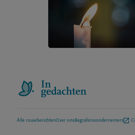
Alle rouwberichten
Over ons
Begrafenisondernemers
C