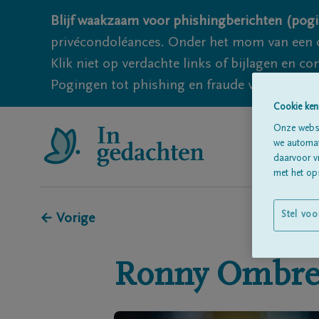
Blijf waakzaam voor phishingberichten (pogi
privécondoléances. Onder het mom van een c
Klik niet op verdachte links of bijlagen en 
Pogingen tot phishing en fraude vallen echter
Cookie ken
Onze websi
we automati
daarvoor v
met het ops
Stel voo
← Vorige
Ronny
Ombre