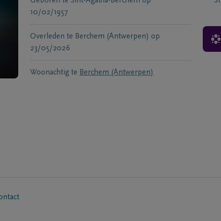
Geboren te
Sint-Agatha-Berchem
op
S
10/02/1957
Overleden te
Berchem (Antwerpen)
op
23/05/2026
Woonachtig te
Berchem (Antwerpen)
ontact