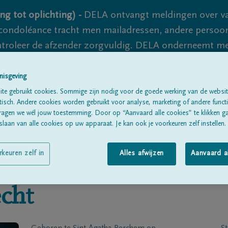
ng tot oplichting) -
DELA ontvangt meldingen over va
ondoléance tracht men mailadressen, andere persoon
controleer de afzender zorgvuldig. DELA onderneemt m
 nooit volledig uit te sluiten, dus blijf waakzaam.
nisgeving
te gebruikt cookies. Sommige zijn nodig voor de goede werking van de websit
sch. Andere cookies worden gebruikt voor analyse, marketing of andere functio
Alle rouwberichten
Over ons
B
ragen we wél jouw toestemming. Door op “Aanvaard alle cookies” te klikken g
laan van alle cookies op uw apparaat. Je kan ook je voorkeuren zelf instellen.
rkeuren zelf in
Alles afwijzen
Aanvaard a
cht