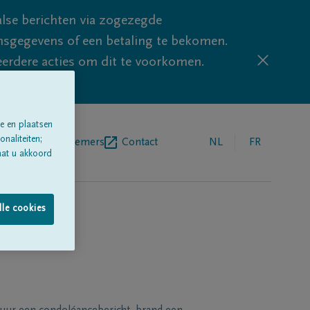
lse berichten via zogezegde
sgegevens of een betaling te bekomen.
eerdere acties om dit te voorkomen.
e en plaatsen
naliteiten;
egrafenisondernemers
Contact
NL
FR
aat u akkoord
lle cookies