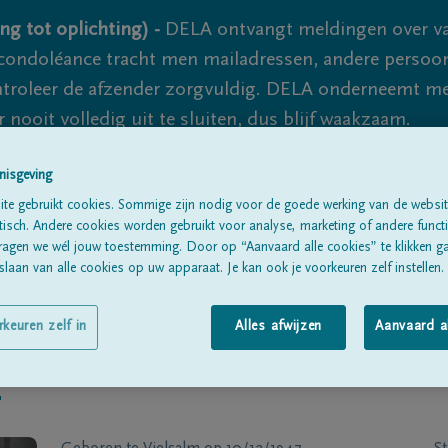
ng tot oplichting) -
DELA ontvangt meldingen over va
ondoléance tracht men mailadressen, andere persoon
controleer de afzender zorgvuldig. DELA onderneemt m
 nooit volledig uit te sluiten, dus blijf waakzaam.
nisgeving
Alle rouwberichten
Over ons
B
te gebruikt cookies. Sommige zijn nodig voor de goede werking van de websit
sch. Andere cookies worden gebruikt voor analyse, marketing of andere functio
ragen we wél jouw toestemming. Door op “Aanvaard alle cookies” te klikken g
laan van alle cookies op uw apparaat. Je kan ook je voorkeuren zelf instellen.
rkeuren zelf in
Alles afwijzen
Aanvaard a
T