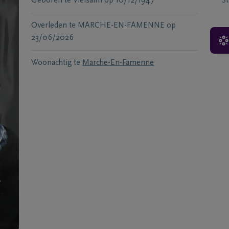
Geboren te
Vielsalm
op
10/12/1947
S
Overleden te
MARCHE-EN-FAMENNE
op
23/06/2026
Woonachtig te
Marche-En-Famenne