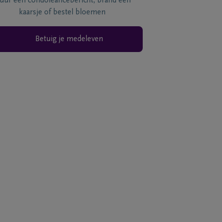
tuur een condoléancebericht, brand een
kaarsje of bestel bloemen
Betuig je medeleven