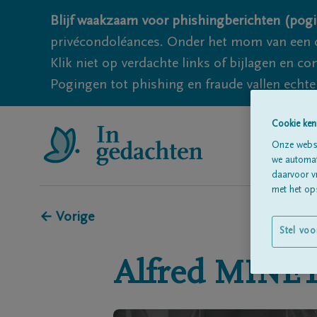
Blijf waakzaam voor phishingberichten (pogi
privécondoléances. Onder het mom van een c
Klik niet op verdachte links of bijlagen en 
Pogingen tot phishing en fraude vallen echter
Cookie ken
Onze websi
we automati
daarvoor v
met het ops
← Vorige
Stel voo
Alfred
MINE